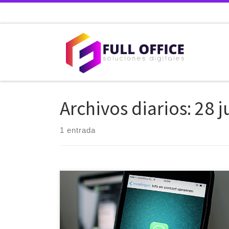
Saltar al contenido
Archivos diarios:
28 j
1 entrada
Los mensajes, al igual que en la aplicación
convencional, tendrán texto e imágenes y podrán