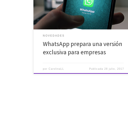
traducirse de manera automática al idioma del […]
NOVEDADES
WhatsApp prepara una versión
exclusiva para empresas
por
CarolinaLL
Publicada
28 julio, 2017